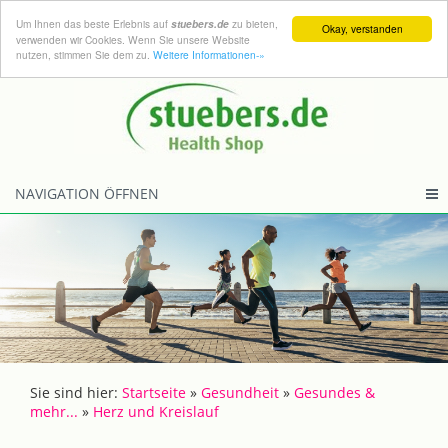
Um Ihnen das beste Erlebnis auf
zu bieten,
stuebers.de
Okay, verstanden
verwenden wir Cookies. Wenn Sie unsere Website
nutzen, stimmen Sie dem zu.
Weitere Informationen-»
NAVIGATION ÖFFNEN
Sie sind hier:
Startseite
»
Gesundheit
»
Gesundes &
mehr...
»
Herz und Kreislauf