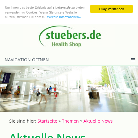
Um Ihnen das beste Erlebnis auf
zu bieten,
stuebers.de
Okay, verstanden
verwenden wir Cookies. Wenn Sie unsere Website
nutzen, stimmen Sie dem zu.
Weitere Informationen-»
NAVIGATION ÖFFNEN
Sie sind hier:
Startseite
»
Themen
»
Aktuelle News
Aktuelle News